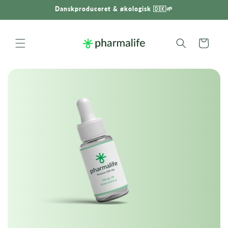
Gå til
Danskproduceret & økologisk 🇩🇰🌱
indhold
Indkøbskurv