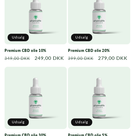
Udsalg
Udsalg
Premium CBD olie 10%
Premium CBD olie 20%
Normalpris
Udsalgspris
249,00 DKK
Normalpris
Udsalgspris
279,00 DKK
349,00 DKK
399,00 DKK
Udsalg
Udsalg
Premium CBD olie 30%
Premium CBD olie 5%