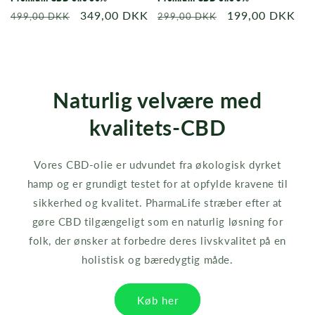
Normalpris
Udsalgspris
349,00 DKK
Normalpris
Udsalgspris
199,00 DKK
499,00 DKK
299,00 DKK
Naturlig velvære med
kvalitets-CBD
Vores CBD-olie er udvundet fra økologisk dyrket
hamp og er grundigt testet for at opfylde kravene til
sikkerhed og kvalitet. PharmaLife stræber efter at
gøre CBD tilgængeligt som en naturlig løsning for
folk, der ønsker at forbedre deres livskvalitet på en
holistisk og bæredygtig måde.
Køb her